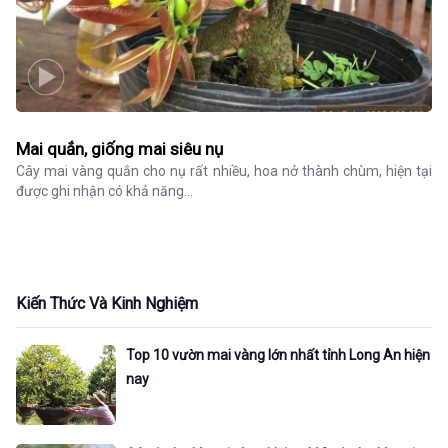
Mai quắn, giống mai siêu nụ
Cây mai vàng quắn cho nụ rất nhiều, hoa nở thành chùm, hiện tại 
được ghi nhận có khả năng...
Kiến Thức Và Kinh Nghiệm
Top 10 vườn mai vàng lớn nhất tỉnh Long An hiện
nay