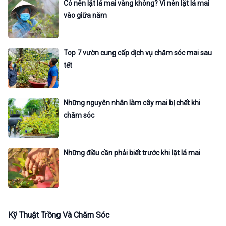
Có nên lặt lá mai vàng không? Vì nên lặt lá mai
vào giữa năm
Top 7 vườn cung cấp dịch vụ chăm sóc mai sau
tết
Những nguyên nhân làm cây mai bị chết khi
chăm sóc
Những điều cần phải biết trước khi lặt lá mai
Kỹ Thuật Trồng Và Chăm Sóc