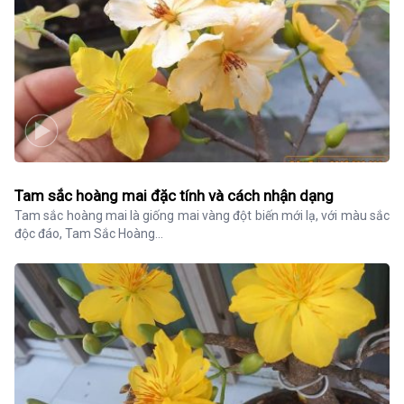
Tam sắc hoàng mai đặc tính và cách nhận dạng
Tam sắc hoàng mai là giống mai vàng đột biến mới lạ, với màu sắc 
độc đáo, Tam Sắc Hoàng...