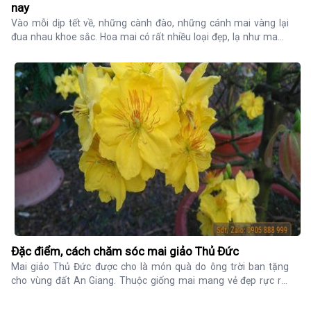
nay
Vào mỗi dịp tết về, những cành đào, những cánh mai vàng lại 
đua nhau khoe sắc. Hoa mai có rất nhiều loại đẹp, lạ như mang 
nhiều ý nghĩa thì phải kể đến tam sắc hoàng mai. Đây cũng là 
giống mai đột biến đang được nhiều người yêu cây cảnh săn 
đón hiện nay. Hãy cùng chúng tôi tìm hiểu rõ về giống...
Đặc điểm, cách chăm sóc mai giảo Thủ Đức
Mai giảo Thủ Đức được cho là món quà do ông trời ban tặng 
cho vùng đất An Giang. Thuộc giống mai mang vẻ đẹp rực rỡ, 
bông to, nhiều cánh và rất lâu tàn trong các loại mai giảo hiện 
nay trên thị trường. Đặc biệt, mai giảo Thủ Đức còn có tên gọi 