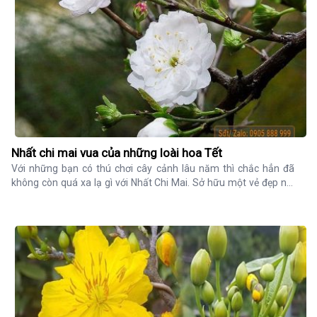
Nhất chi mai vua của những loài hoa Tết
Với những bạn có thú chơi cây cảnh lâu năm thì chắc hẳn đã 
không còn quá xa lạ gì với Nhất Chi Mai. Sở hữu một vẻ đẹp nổi 
bật và được rất nhiều người yêu thích hiện nay. Bạn có muốn 
tìm hiểu thêm thông tin và cách chăm sóc cây Nhất Chi Mai hiệu 
quả hay không? Hãy cùng chúng tôi theo...