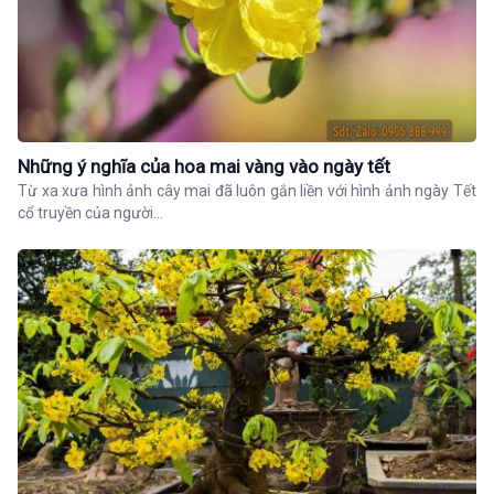
Những ý nghĩa của hoa mai vàng vào ngày tết
Từ xa xưa hình ảnh cây mai đã luôn gắn liền với hình ảnh ngày Tết 
cổ truyền của người...