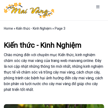
Home
»
Kiến thức - Kinh Nghiệm
»
Page 3
Kiến thức - Kinh Nghiệm
Chào mừng đến với chuyên mục Kiến thức, kinh nghiệm
chăm sóc cây mai vàng của trang web maivang.online. Đây
là nơi cập nhật những thông tin mới nhất, những kinh nghiệm
thực tế về chăm sóc và trồng cây mai vàng, cách chọn cây,
phòng tránh các bệnh hại ảnh hưởng đến cây mai vàng, cách
bón phân và tưới nước cho cây mai vàng để giúp cho cây
phát triển tốt nhất.