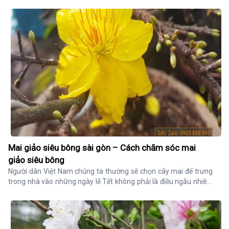
khác là giảo thơm, vì mang mùi thơm đặc trưng...
Mai giảo siêu bông sài gòn – Cách chăm sóc mai
giảo siêu bông
Người dân Việt Nam chúng ta thường sẽ chọn cây mai để trưng 
trong nhà vào những ngày lễ Tết không phải là điều ngẫu nhiên. 
Bởi vì hoa mai trong ngày Tết sẽ mang đến mong ước một năm 
đầy may mắn và hạnh phúc. Trong đó, mai siêu bông Sài gòn là 
cây được lựa chọn trưng vào ngày tết nhiều nhất. Để...