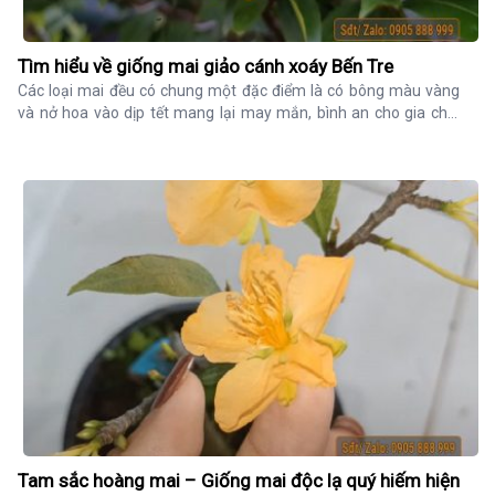
Tìm hiểu về giống mai giảo cánh xoáy Bến Tre
Các loại mai đều có chung một đặc điểm là có bông màu vàng 
và nở hoa vào dịp tết mang lại may mắn, bình an cho gia chủ. 
Mai là loại cây dễ trồng không cần chăm sóc nhiều nên được 
nhiều người ưa chuộm. Hiện tại, giống mai vàng giảo cánh xoáy 
đang được nhiều người yêu cây cảnh săn đón bởi sự...
Tam sắc hoàng mai – Giống mai độc lạ quý hiếm hiện