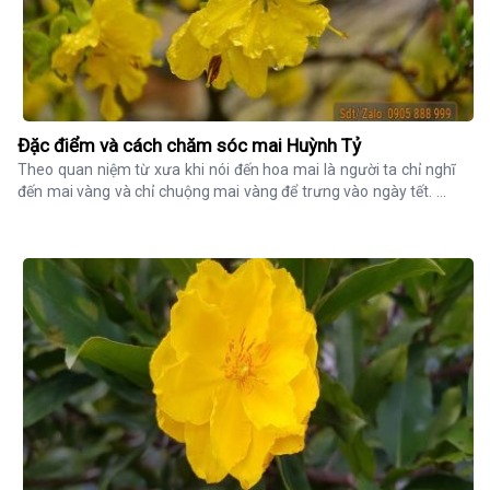
Đặc điểm và cách chăm sóc mai Huỳnh Tỷ
Theo quan niệm từ xưa khi nói đến hoa mai là người ta chỉ nghĩ 
đến mai vàng và chỉ chuộng mai vàng để trưng vào ngày tết. Có 
lẽ màu vàng rực rỡ của hoa mai trong ngày tết được xem là 
niềm hy vọng, may mắn và giàu sang thịnh vương cho gia chủ. 
Trong đó có giống mai vàng huỳnh tỷ được...