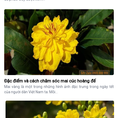
Đặc điểm và cách chăm sóc mai cúc hoàng đế
Mai vàng là một trong những hình ảnh đặc trưng trong ngày tết 
của người dân Việt Nam ta. Mỗi...